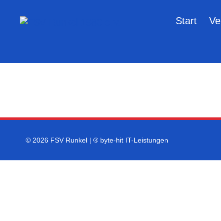
Start
Ve
FSV
Runkel
1980
e.V.
© 2026 FSV Runkel | ®
byte-hit IT-Leistungen