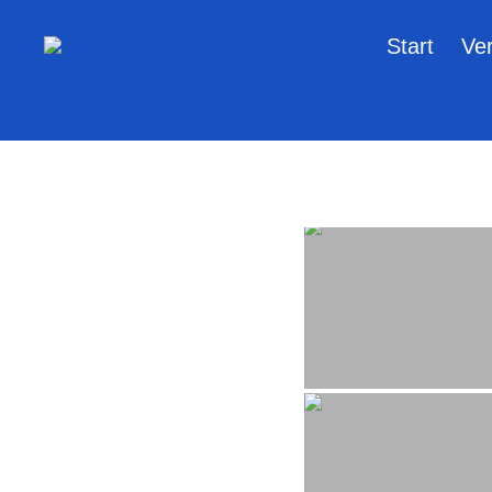
Start
Ver
FSV
Runkel
1980
e.V.