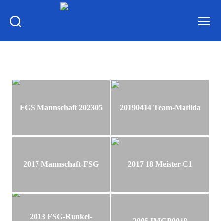
FSV
Runkel
1980
e.V.
FGS Mannschaft 202305
20190414 Team-Matilda
2017 Mannschaft-FSG
2017 18 Meister-C1
2013 FSG-Runkel-
2005 IMGP0018